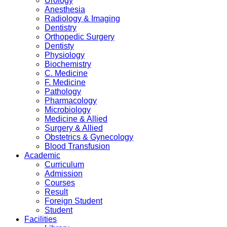
Urology
Anesthesia
Radiology & Imaging
Dentistry
Orthopedic Surgery
Dentisty
Physiology
Biochemistry
C. Medicine
F. Medicine
Pathology
Pharmacology
Microbiology
Medicine & Allied
Surgery & Allied
Obstetrics & Gynecology
Blood Transfusion
Academic
Curriculum
Admission
Courses
Result
Foreign Student
Student
Facilities