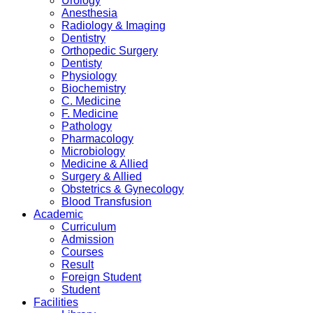
Urology
Anesthesia
Radiology & Imaging
Dentistry
Orthopedic Surgery
Dentisty
Physiology
Biochemistry
C. Medicine
F. Medicine
Pathology
Pharmacology
Microbiology
Medicine & Allied
Surgery & Allied
Obstetrics & Gynecology
Blood Transfusion
Academic
Curriculum
Admission
Courses
Result
Foreign Student
Student
Facilities