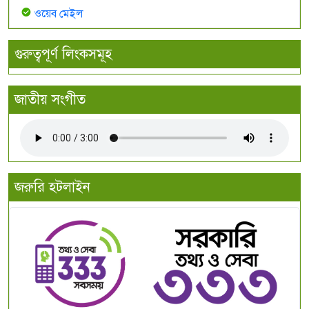
ওয়েব মেইল
গুরুত্বপূর্ণ লিংকসমূহ
জাতীয় সংগীত
জরুরি হটলাইন