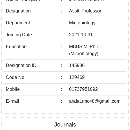
Designation
:
Asstt. Professor
Department
:
Microbiology
Joining Date
:
2021-10-31
Education
:
MBBS,M. Phil
(Microbiology)
Designation ID
:
145936
Code No.
:
129469
Mobile
:
01737951092
E-mail
:
arafat.rmc48@gmail.com
Journals