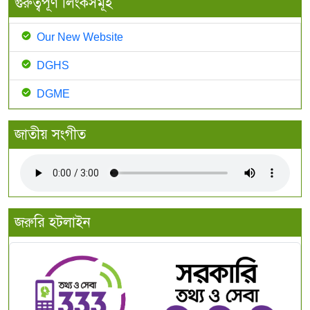
গুরুত্বপূর্ণ লিংকসমূহ
Our New Website
DGHS
DGME
জাতীয় সংগীত
জরুরি হটলাইন