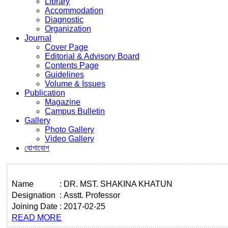
Library
Accommodation
Diagnostic
Organization
Journal
Cover Page
Editorial & Advisory Board
Contents Page
Guidelines
Volume & Issues
Publication
Magazine
Campus Bulletin
Gallery
Photo Gallery
Video Gallery
যোগাযোগ
Name
:
DR. MST. SHAKINA KHATUN
Designation
:
Asstt. Professor
Joining Date
:
2017-02-25
READ MORE