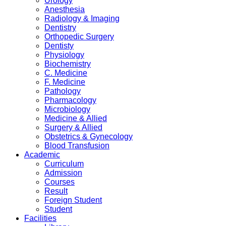
Urology
Anesthesia
Radiology & Imaging
Dentistry
Orthopedic Surgery
Dentisty
Physiology
Biochemistry
C. Medicine
F. Medicine
Pathology
Pharmacology
Microbiology
Medicine & Allied
Surgery & Allied
Obstetrics & Gynecology
Blood Transfusion
Academic
Curriculum
Admission
Courses
Result
Foreign Student
Student
Facilities