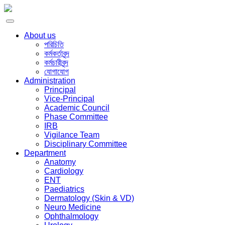
About us
পরিচিতি
কর্মকর্তাবৃন্দ
কর্মচারীবৃন্দ
যোগাযোগ
Administration
Principal
Vice-Principal
Academic Council
Phase Committee
IRB
Vigilance Team
Disciplinary Committee
Department
Anatomy
Cardiology
ENT
Paediatrics
Dermatology (Skin & VD)
Neuro Medicine
Ophthalmology