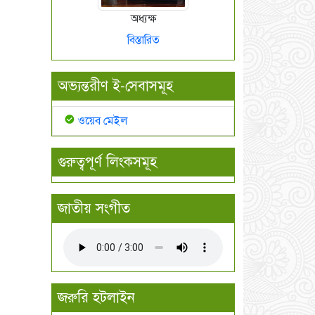
অধ্যক্ষ
বিস্তারিত
অভ্যন্তরীণ ই-সেবাসমূহ
ওয়েব মেইল
গুরুত্বপূর্ণ লিংকসমূহ
জাতীয় সংগীত
জরুরি হটলাইন