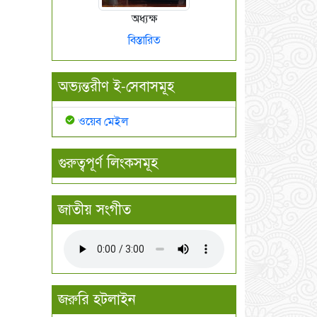
অধ্যক্ষ
বিস্তারিত
অভ্যন্তরীণ ই-সেবাসমূহ
ওয়েব মেইল
গুরুত্বপূর্ণ লিংকসমূহ
জাতীয় সংগীত
জরুরি হটলাইন