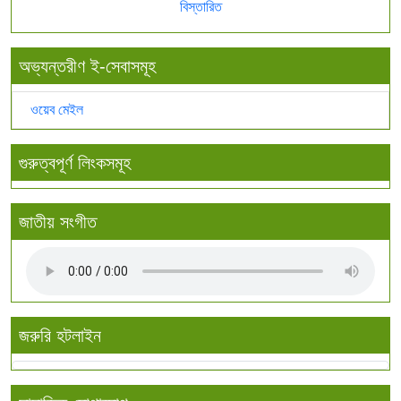
বিস্তারিত
অভ্যন্তরীণ ই-সেবাসমূহ
ওয়েব মেইল
গুরুত্বপূর্ণ লিংকসমূহ
জাতীয় সংগীত
জরুরি হটলাইন