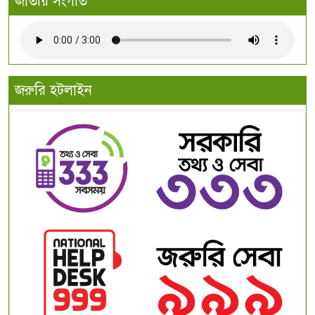
জাতীয় সংগীত
জরুরি হটলাইন