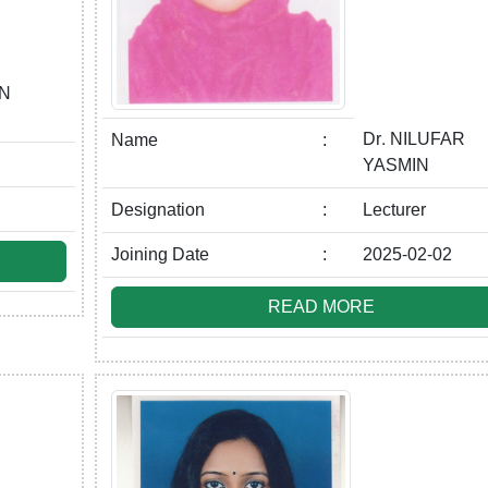
IN
Dr. NILUFAR
Name
:
YASMIN
Designation
:
Lecturer
Joining Date
:
2025-02-02
READ MORE