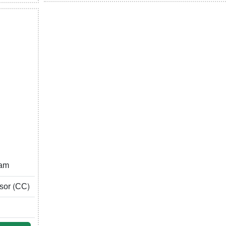
lam
ssor (CC)