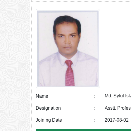
Md. Syful Is
Name
:
Designation
:
Asstt. Profe
Joining Date
:
2017-08-02