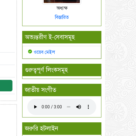
অধ্যক্ষ
বিস্তারিত
অভ্যন্তরীণ ই-সেবাসমূহ
ওয়েব মেইল
গুরুত্বপূর্ণ লিংকসমূহ
জাতীয় সংগীত
জরুরি হটলাইন