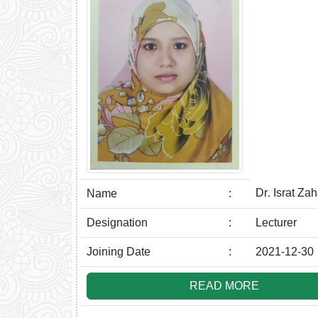
Dr. Israt Za
Name
:
Designation
:
Lecturer
Joining Date
:
2021-12-30
READ MORE