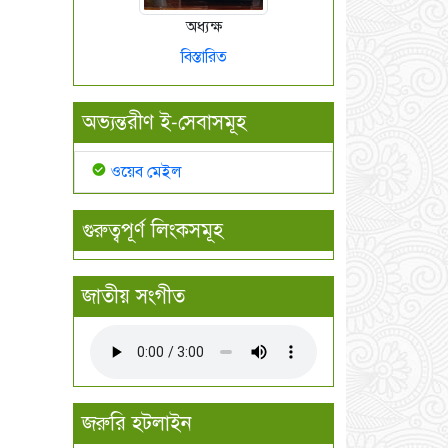
অধ্যক্ষ
বিস্তারিত
অভ্যন্তরীণ ই-সেবাসমূহ
ওয়েব মেইল
গুরুত্বপূর্ণ লিংকসমূহ
জাতীয় সংগীত
জরুরি হটলাইন