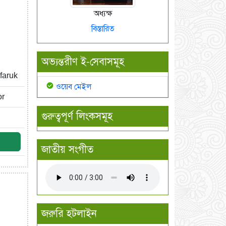
অধ্যক্ষ
বিস্তারিত
অভ্যন্তরীণ ই-সেবাসমূহ
faruk
ওয়েব মেইল
or
গুরুত্বপূর্ণ লিংকসমূহ
জাতীয় সংগীত
জরুরি হটলাইন