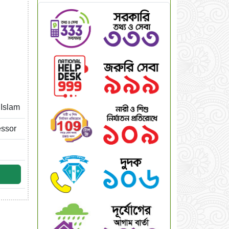
 Islam
essor