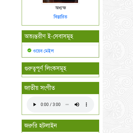
অধ্যক্ষ
বিস্তারিত
অভ্যন্তরীণ ই-সেবাসমূহ
ওয়েব মেইল
গুরুত্বপূর্ণ লিংকসমূহ
জাতীয় সংগীত
জরুরি হটলাইন