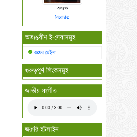
অধ্যক্ষ
বিস্তারিত
অভ্যন্তরীণ ই-সেবাসমূহ
ওয়েব মেইল
গুরুত্বপূর্ণ লিংকসমূহ
জাতীয় সংগীত
জরুরি হটলাইন