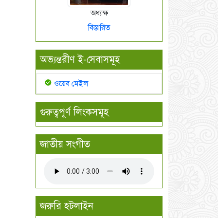
অধ্যক্ষ
বিস্তারিত
অভ্যন্তরীণ ই-সেবাসমূহ
ওয়েব মেইল
গুরুত্বপূর্ণ লিংকসমূহ
জাতীয় সংগীত
জরুরি হটলাইন