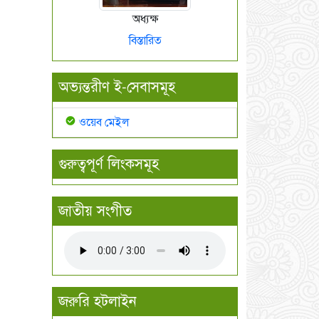
অধ্যক্ষ
বিস্তারিত
অভ্যন্তরীণ ই-সেবাসমূহ
ওয়েব মেইল
গুরুত্বপূর্ণ লিংকসমূহ
জাতীয় সংগীত
জরুরি হটলাইন