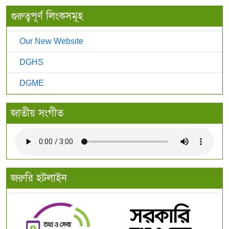
গুরুত্বপূর্ণ লিংকসমূহ
Our New Website
DGHS
DGME
জাতীয় সংগীত
জরুরি হটলাইন